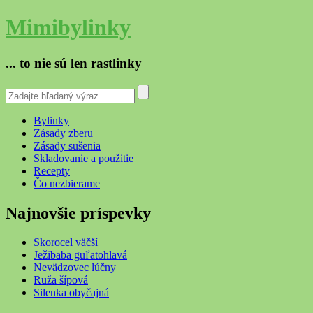
Mimibylinky
... to nie sú len rastlinky
Bylinky
Zásady zberu
Zásady sušenia
Skladovanie a použitie
Recepty
Čo nezbierame
Najnovšie príspevky
Skorocel väčší
Ježibaba guľatohlavá
Nevädzovec lúčny
Ruža šípová
Silenka obyčajná