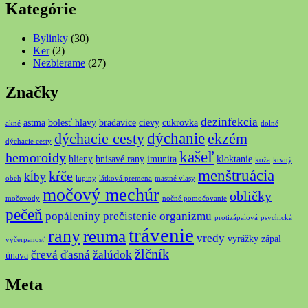
Kategórie
Bylinky
(30)
Ker
(2)
Nezbierame
(27)
Značky
dezinfekcia
astma
bolesť hlavy
bradavice
cievy
cukrovka
akné
dolné
dýchanie
dýchacie cesty
ekzém
dýchacie cesty
kašeľ
hemoroidy
hlieny
hnisavé rany
imunita
kloktanie
koža
krvný
menštruácia
kŕče
kĺby
obeh
lupiny
látková premena
mastné vlasy
močový mechúr
obličky
močovody
nočné pomočovanie
pečeň
popáleniny
prečistenie organizmu
protizápalová
psychická
trávenie
rany
reuma
vredy
vyrážky
zápal
vyčerpanosť
žlčník
črevá
ďasná
žalúdok
únava
Meta