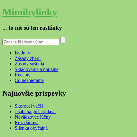
Mimibylinky
... to nie sú len rastlinky
Bylinky
Zásady zberu
Zásady sušenia
Skladovanie a použitie
Recepty
Čo nezbierame
Najnovšie príspevky
Skorocel väčší
Ježibaba guľatohlavá
Nevädzovec lúčny
Ruža šípová
Silenka obyčajná