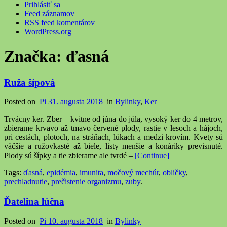
Prihlásiť sa
Feed záznamov
RSS feed komentárov
WordPress.org
Značka:
ďasná
Ruža šípová
Posted on
Pi 31. augusta 2018
in
Bylinky
,
Ker
Trvácny ker. Zber – kvitne od júna do júla, vysoký ker do 4 metrov,
zbierame krvavo až tmavo červené plody, rastie v lesoch a hájoch,
pri cestách, plotoch, na stráňach, lúkach a medzi krovím. Kvety sú
väčšie a ružovkasté až biele, listy menšie a konáriky previsnuté.
Plody sú šípky a tie zbierame ale tvrdé –
[Continue]
Tags:
ďasná
,
epidémia
,
imunita
,
močový mechúr
,
obličky
,
prechladnutie
,
prečistenie organizmu
,
zuby
.
Ďatelina lúčna
Posted on
Pi 10. augusta 2018
in
Bylinky