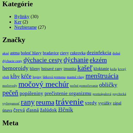
Kategórie
Bylinky
(30)
Ker
(2)
Nezbierame
(27)
Značky
dezinfekcia
astma
bolesť hlavy
bradavice
cievy
cukrovka
akné
dolné
dýchanie
dýchacie cesty
ekzém
dýchacie cesty
kašeľ
hemoroidy
hlieny
hnisavé rany
imunita
kloktanie
koža
krvný
menštruácia
kŕče
kĺby
obeh
lupiny
látková premena
mastné vlasy
močový mechúr
obličky
močovody
nočné pomočovanie
pečeň
popáleniny
prečistenie organizmu
protizápalová
psychická
trávenie
rany
reuma
vredy
vyrážky
zápal
vyčerpanosť
žlčník
črevá
ďasná
žalúdok
únava
Meta