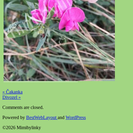
« Čakanka
Divozel »
Comments are closed.
Powered by
BestWebLayout
and
WordPress
©2026 Mimibylinky