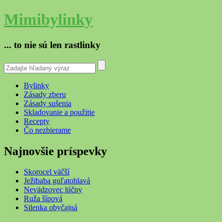
Mimibylinky
... to nie sú len rastlinky
Bylinky
Zásady zberu
Zásady sušenia
Skladovanie a použitie
Recepty
Čo nezbierame
Najnovšie príspevky
Skorocel väčší
Ježibaba guľatohlavá
Nevädzovec lúčny
Ruža šípová
Silenka obyčajná