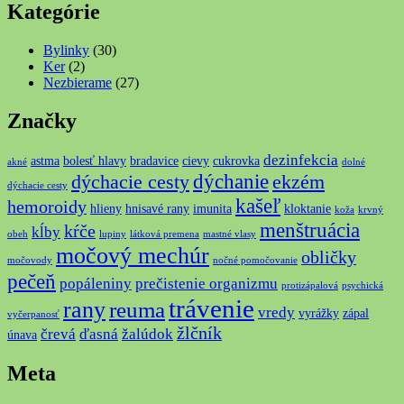
Kategórie
Bylinky
(30)
Ker
(2)
Nezbierame
(27)
Značky
dezinfekcia
astma
bolesť hlavy
bradavice
cievy
cukrovka
akné
dolné
dýchanie
dýchacie cesty
ekzém
dýchacie cesty
kašeľ
hemoroidy
hlieny
hnisavé rany
imunita
kloktanie
koža
krvný
menštruácia
kŕče
kĺby
obeh
lupiny
látková premena
mastné vlasy
močový mechúr
obličky
močovody
nočné pomočovanie
pečeň
popáleniny
prečistenie organizmu
protizápalová
psychická
trávenie
rany
reuma
vredy
vyrážky
zápal
vyčerpanosť
žlčník
črevá
ďasná
žalúdok
únava
Meta