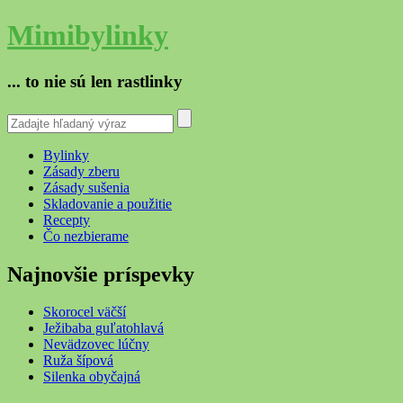
Mimibylinky
... to nie sú len rastlinky
Bylinky
Zásady zberu
Zásady sušenia
Skladovanie a použitie
Recepty
Čo nezbierame
Najnovšie príspevky
Skorocel väčší
Ježibaba guľatohlavá
Nevädzovec lúčny
Ruža šípová
Silenka obyčajná