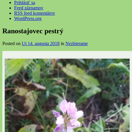
Prihlásiť sa
Feed záznamov
RSS feed komentárov
WordPress.org
Ranostajovec pestrý
Posted on
Ut 14. augusta 2018
in
Nezbierame