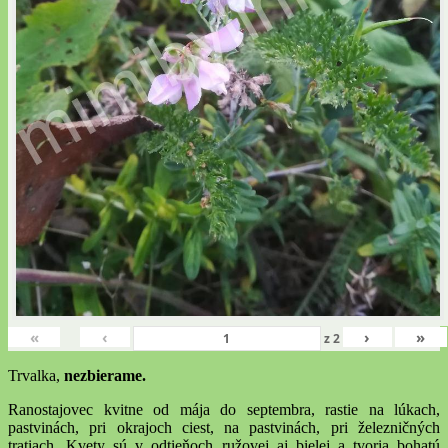
«
‹
›
»
z
2
Trvalka,
nezbierame.
Ranostajovec kvitne od mája do septembra, rastie na lúkach,
pastvinách, pri okrajoch ciest, na pastvinách, pri železničných
tratiach. Kvety sú v odtieňoch ružovej aj bielej a tvoria bohatú