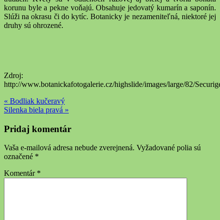
korunu byle a pekne voňajú. Obsahuje jedovatý kumarín a saponín.
Slúži na okrasu či do kytíc. Botanicky je nezameniteľná, niektoré jej
druhy sú ohrozené.
Zdroj:
http://www.botanickafotogalerie.cz/highslide/images/large/82/Securig
« Bodliak kučeravý
Silenka biela pravá »
Pridaj komentár
Vaša e-mailová adresa nebude zverejnená.
Vyžadované polia sú
označené
*
Komentár
*