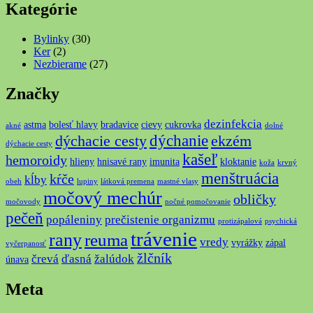
Kategórie
Bylinky
(30)
Ker
(2)
Nezbierame
(27)
Značky
dezinfekcia
astma
bolesť hlavy
bradavice
cievy
cukrovka
akné
dolné
dýchanie
dýchacie cesty
ekzém
dýchacie cesty
kašeľ
hemoroidy
hlieny
hnisavé rany
imunita
kloktanie
koža
krvný
menštruácia
kŕče
kĺby
obeh
lupiny
látková premena
mastné vlasy
močový mechúr
obličky
močovody
nočné pomočovanie
pečeň
popáleniny
prečistenie organizmu
protizápalová
psychická
trávenie
rany
reuma
vredy
vyrážky
zápal
vyčerpanosť
žlčník
črevá
ďasná
žalúdok
únava
Meta