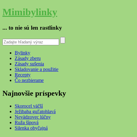
Mimibylinky
... to nie sú len rastlinky
Bylinky
Zásady zberu
Zásady sušenia
Skladovanie a použitie
Recepty
Čo nezbierame
Najnovšie príspevky
Skorocel väčší
Ježibaba guľatohlavá
Nevädzovec lúčny
Ruža šípová
Silenka obyčajná