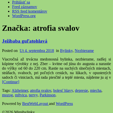
Prihlásiť sa
Feed záznamov
RSS feed komentárov
WordPress.org
Značka:
atrofia svalov
Ježibaba guľatohlavá
Posted on
Ut 4. septembra 2018
in
Bylinky
,
Nezbierame
Viacročná až trvácna medonosná bylinka, nezbierame, radšej si
kúpime výrobky z nej. Zber – kvitne od júna do augusta a narastie
do výšky od 60 do 220 cm. Rastie na suchých slnečných miestach,
stráňach, svahoch, pri poľných cestách, na lúkach, v opustených
sadoch či viniciach, má rada piesčité a teplé miesta, nájdeme ju aj v
[Continue]
Tags:
Alzheimer
,
atrofia svalov
,
bolesť hlavy
,
depresie
,
miecha
,
mozog
,
mŕtvica
,
nervy
,
Parkinson
.
Powered by
BestWebLayout
and
WordPress
©2026 Mimibylinky