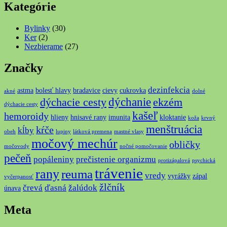
Kategórie
Bylinky
(30)
Ker
(2)
Nezbierame
(27)
Značky
dezinfekcia
astma
bolesť hlavy
bradavice
cievy
cukrovka
akné
dolné
dýchanie
dýchacie cesty
ekzém
dýchacie cesty
kašeľ
hemoroidy
hlieny
hnisavé rany
imunita
kloktanie
koža
krvný
menštruácia
kŕče
kĺby
obeh
lupiny
látková premena
mastné vlasy
močový mechúr
obličky
močovody
nočné pomočovanie
pečeň
popáleniny
prečistenie organizmu
protizápalová
psychická
trávenie
rany
reuma
vredy
vyrážky
zápal
vyčerpanosť
žlčník
črevá
ďasná
žalúdok
únava
Meta