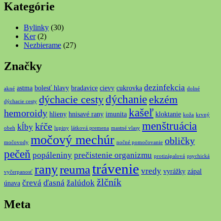
Kategórie
Bylinky
(30)
Ker
(2)
Nezbierame
(27)
Značky
dezinfekcia
astma
bolesť hlavy
bradavice
cievy
cukrovka
akné
dolné
dýchanie
dýchacie cesty
ekzém
dýchacie cesty
kašeľ
hemoroidy
hlieny
hnisavé rany
imunita
kloktanie
koža
krvný
menštruácia
kŕče
kĺby
obeh
lupiny
látková premena
mastné vlasy
močový mechúr
obličky
močovody
nočné pomočovanie
pečeň
popáleniny
prečistenie organizmu
protizápalová
psychická
trávenie
rany
reuma
vredy
vyrážky
zápal
vyčerpanosť
žlčník
črevá
ďasná
žalúdok
únava
Meta