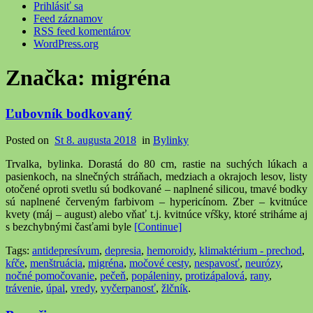
Prihlásiť sa
Feed záznamov
RSS feed komentárov
WordPress.org
Značka:
migréna
Ľubovník bodkovaný
Posted on
St 8. augusta 2018
in
Bylinky
Trvalka, bylinka. Dorastá do 80 cm, rastie na suchých lúkach a
pasienkoch, na slnečných stráňach, medziach a okrajoch lesov, listy
otočené oproti svetlu sú bodkované – naplnené silicou, tmavé bodky
sú naplnené červeným farbivom – hypericínom. Zber – kvitnúce
kvety (máj – august) alebo vňať t.j. kvitnúce vŕšky, ktoré striháme aj
s bezchybnými časťami byle
[Continue]
Tags:
antidepresívum
,
depresia
,
hemoroidy
,
klimaktérium - prechod
,
kŕče
,
menštruácia
,
migréna
,
močové cesty
,
nespavosť
,
neurózy
,
nočné pomočovanie
,
pečeň
,
popáleniny
,
protizápalová
,
rany
,
trávenie
,
úpal
,
vredy
,
vyčerpanosť
,
žlčník
.