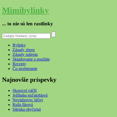
Mimibylinky
... to nie sú len rastlinky
Bylinky
Zásady zberu
Zásady sušenia
Skladovanie a použitie
Recepty
Čo nezbierame
Najnovšie príspevky
Skorocel väčší
Ježibaba guľatohlavá
Nevädzovec lúčny
Ruža šípová
Silenka obyčajná