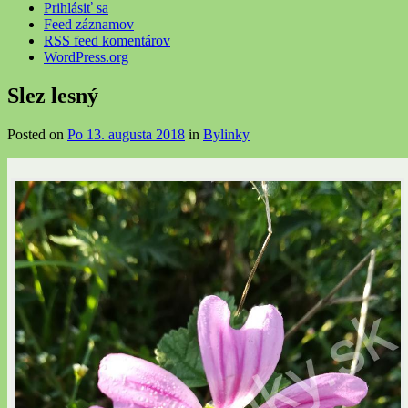
Prihlásiť sa
Feed záznamov
RSS feed komentárov
WordPress.org
Slez lesný
Posted on
Po 13. augusta 2018
in
Bylinky