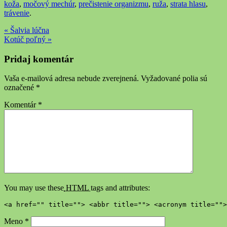
koža
,
močový mechúr
,
prečistenie organizmu
,
ruža
,
strata hlasu
,
trávenie
.
« Šalvia lúčna
Kotúč poľný »
Pridaj komentár
Vaša e-mailová adresa nebude zverejnená.
Vyžadované polia sú
označené
*
Komentár
*
You may use these
HTML
tags and attributes:
<a href="" title=""> <abbr title=""> <acronym title="">
Meno
*