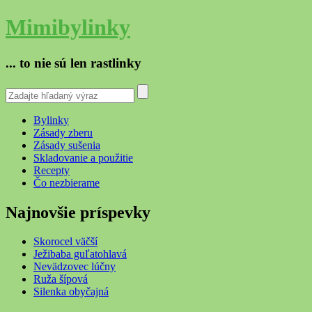
Mimibylinky
... to nie sú len rastlinky
Bylinky
Zásady zberu
Zásady sušenia
Skladovanie a použitie
Recepty
Čo nezbierame
Najnovšie príspevky
Skorocel väčší
Ježibaba guľatohlavá
Nevädzovec lúčny
Ruža šípová
Silenka obyčajná