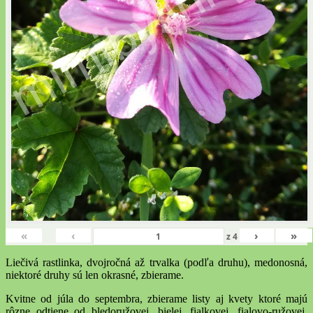
«
‹
›
»
z
4
Liečivá rastlinka, dvojročná až trvalka (podľa druhu), medonosná,
niektoré druhy sú len okrasné, zbierame.
Kvitne od júla do septembra, zbierame listy aj kvety ktoré majú
rôzne odtiene od bledoružovej, bielej, fialkovej, fialovo-ružovej,