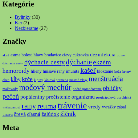
Kategórie
Bylinky
(30)
Ker
(2)
Nezbierame
(27)
Značky
dezinfekcia
astma
bolesť hlavy
bradavice
cievy
cukrovka
akné
dolné
dýchanie
dýchacie cesty
ekzém
dýchacie cesty
kašeľ
hemoroidy
hlieny
hnisavé rany
imunita
kloktanie
koža
krvný
menštruácia
kŕče
kĺby
obeh
lupiny
látková premena
mastné vlasy
močový mechúr
obličky
močovody
nočné pomočovanie
pečeň
popáleniny
prečistenie organizmu
protizápalová
psychická
trávenie
rany
reuma
vredy
vyrážky
zápal
vyčerpanosť
žlčník
črevá
ďasná
žalúdok
únava
Meta